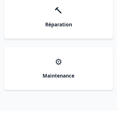
🔨
Réparation
⚙️
Maintenance