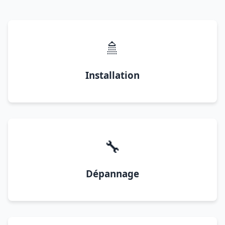
🚿
Installation
🔧
Dépannage