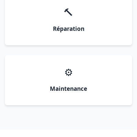
🔨
Réparation
⚙️
Maintenance