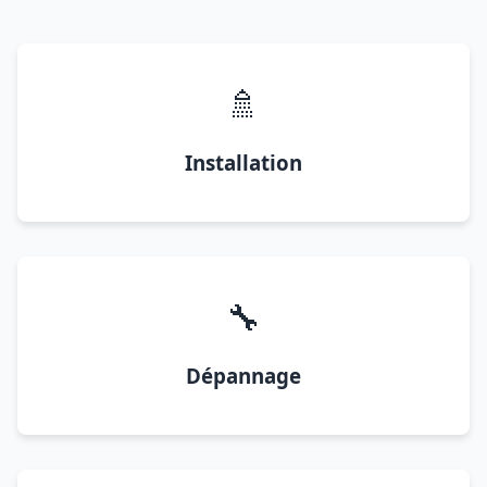
🚿
Installation
🔧
Dépannage