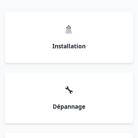
🚿
Installation
🔧
Dépannage