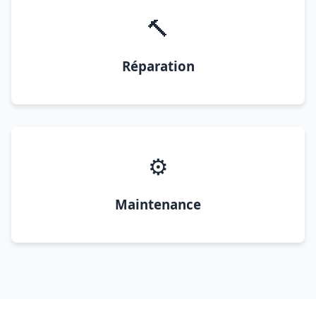
🔨
Réparation
⚙️
Maintenance