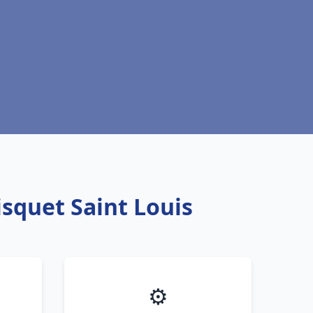
isquet Saint Louis
⚙️