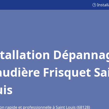
🕒 Instal
stallation Dépanna
udière Frisquet Sa
uis
on rapide et professionnelle à Saint Louis (68128)