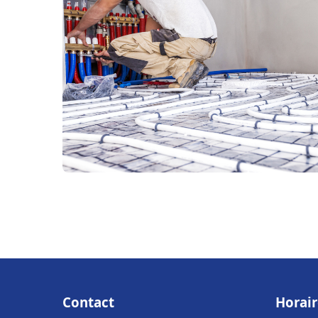
Contact
Horair