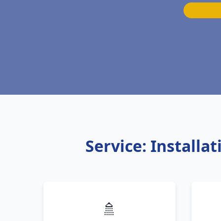
Service: Installa
🚿