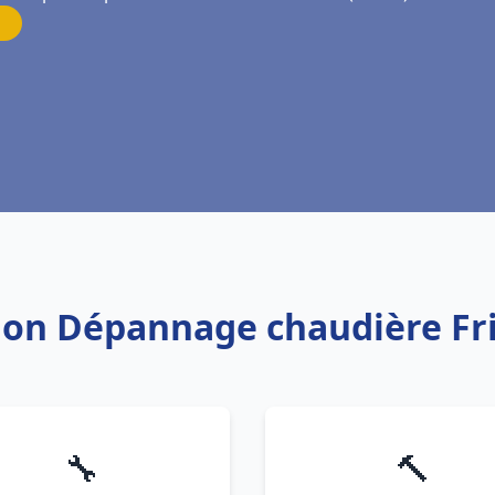
tion Dépannage chaudière Fr
🔧
🔨