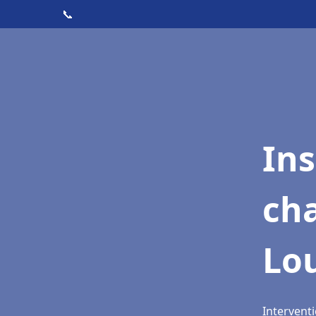
📞
In
cha
Lo
Interventi