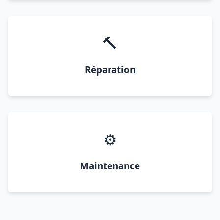
🔨
Réparation
⚙️
Maintenance