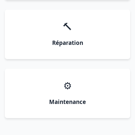
🔨
Réparation
⚙️
Maintenance