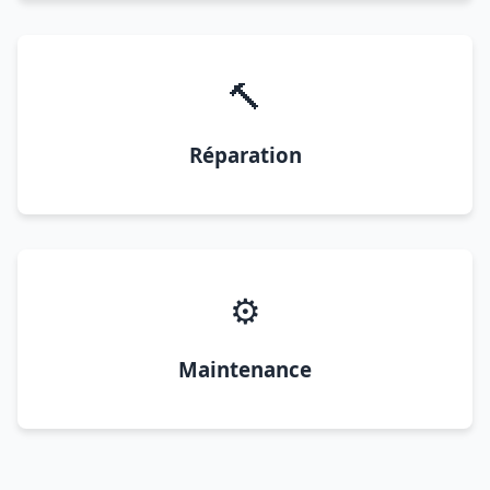
🔨
Réparation
⚙️
Maintenance