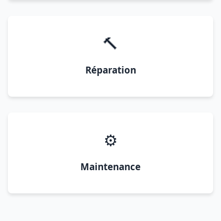
🔨
Réparation
⚙️
Maintenance