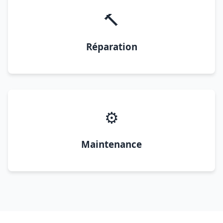
🔨
Réparation
⚙️
Maintenance