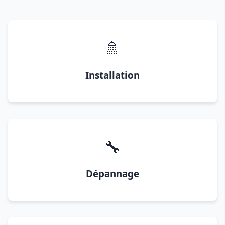
🚿
Installation
🔧
Dépannage