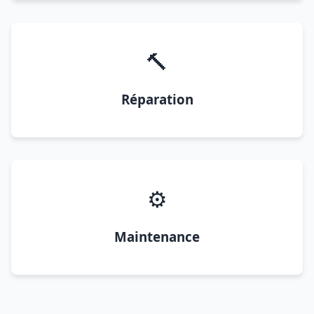
🔨
Réparation
⚙️
Maintenance