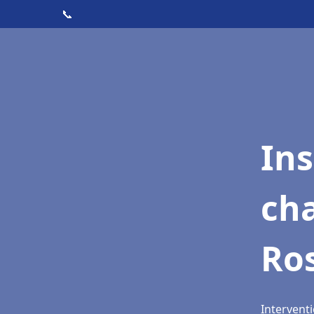
📞
In
cha
Ros
Interventi