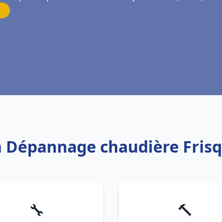
on Dépannage chaudière Fris
🔧
🔨