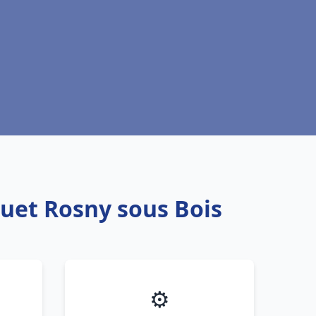
quet Rosny sous Bois
⚙️