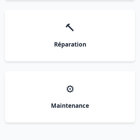
🔨
Réparation
⚙️
Maintenance