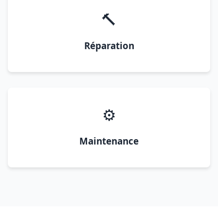
🔨
Réparation
⚙️
Maintenance