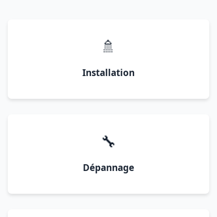
🚿
Installation
🔧
Dépannage