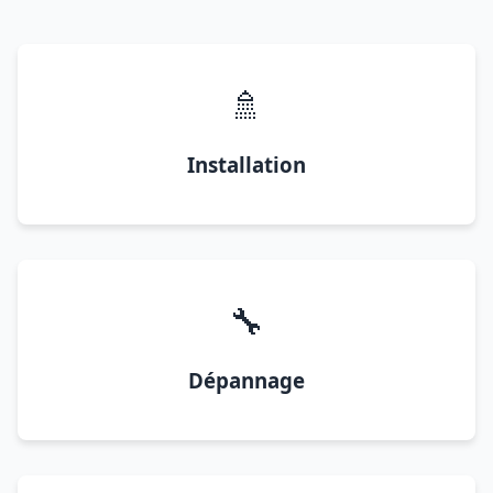
🚿
Installation
🔧
Dépannage