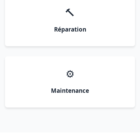
🔨
Réparation
⚙️
Maintenance