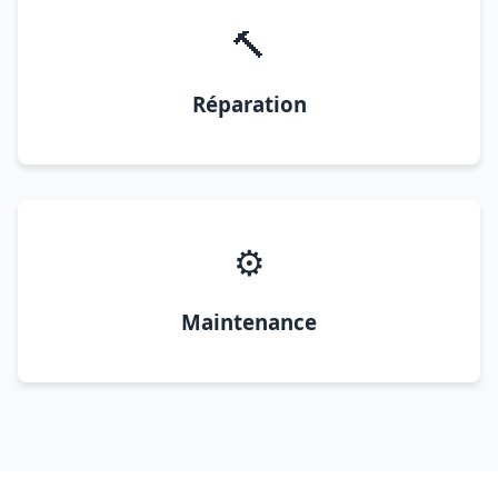
🔨
Réparation
⚙️
Maintenance