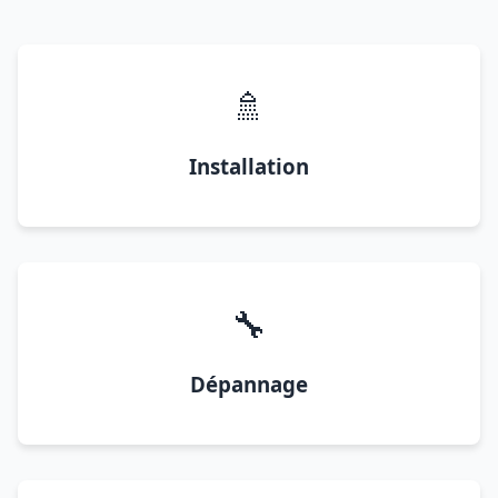
🚿
Installation
🔧
Dépannage