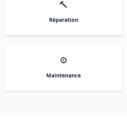
🔨
Réparation
⚙️
Maintenance