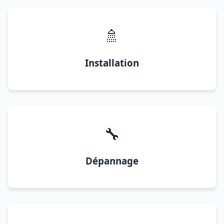
🚿
Installation
🔧
Dépannage