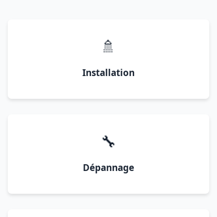
🚿
Installation
🔧
Dépannage