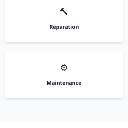
🔨
Réparation
⚙️
Maintenance