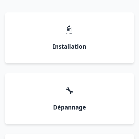
🚿
Installation
🔧
Dépannage