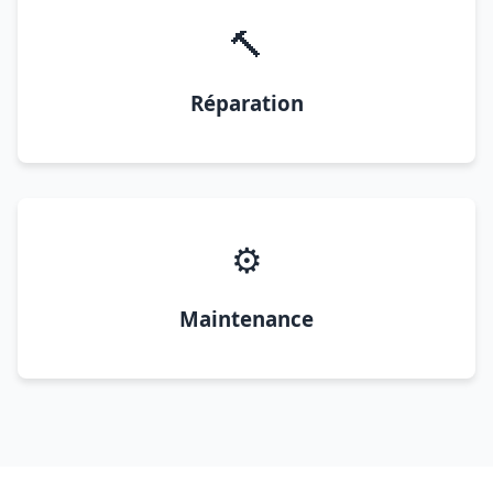
🔨
Réparation
⚙️
Maintenance