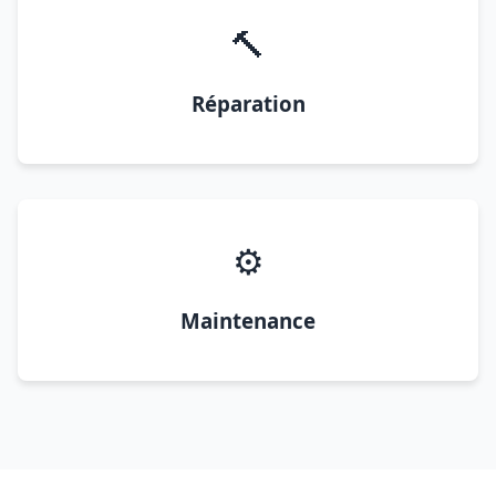
🔨
Réparation
⚙️
Maintenance