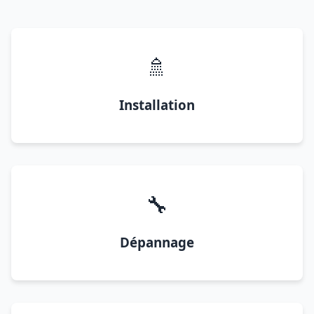
🚿
Installation
🔧
Dépannage