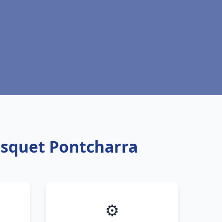
isquet Pontcharra
⚙️