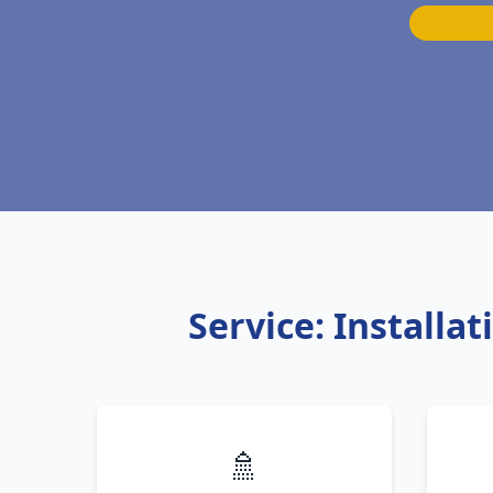
Service: Install
🚿