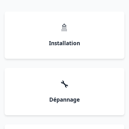
🚿
Installation
🔧
Dépannage