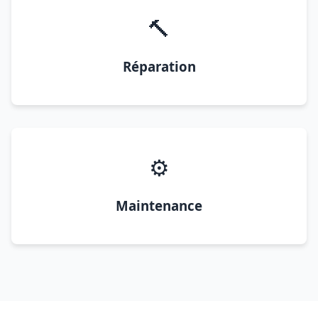
🔨
Réparation
⚙️
Maintenance