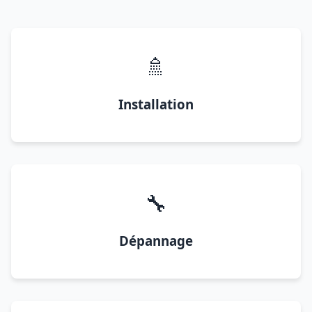
🚿
Installation
🔧
Dépannage