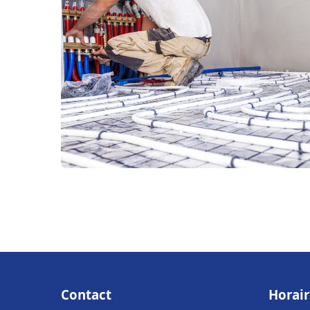
Contact
Horair