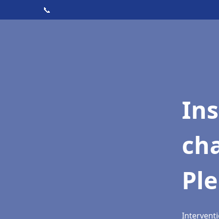
📞
In
cha
Ple
Interventi