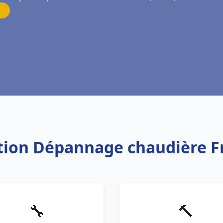
ation Dépannage chaudière F
🔧
🔨