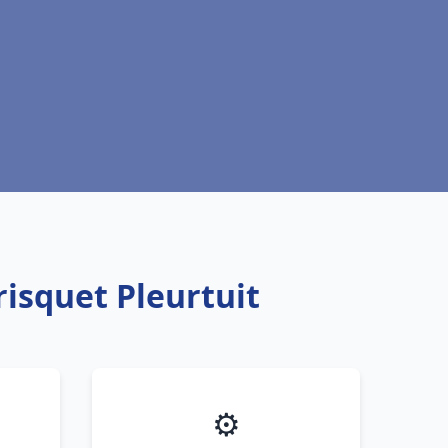
risquet Pleurtuit
⚙️