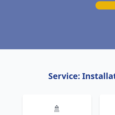
Service: Install
🚿