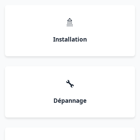
🚿
Installation
🔧
Dépannage