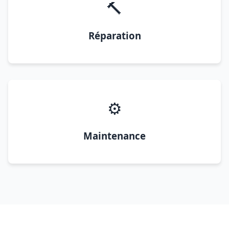
🔨
Réparation
⚙️
Maintenance