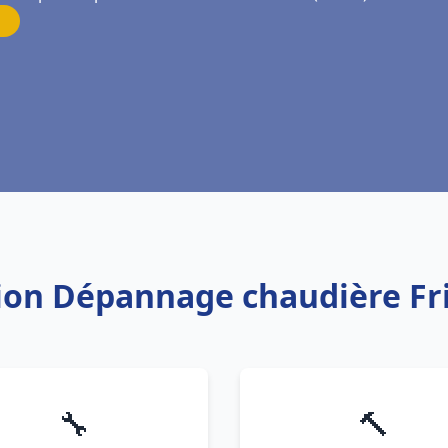
tion Dépannage chaudière Fr
🔧
🔨