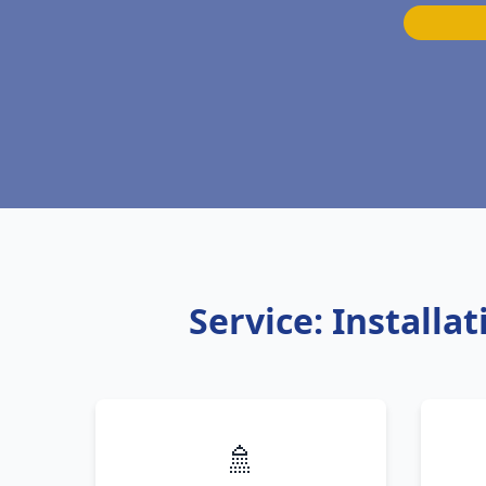
Service: Installa
🚿