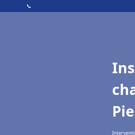
📞
In
cha
Pie
Interventi