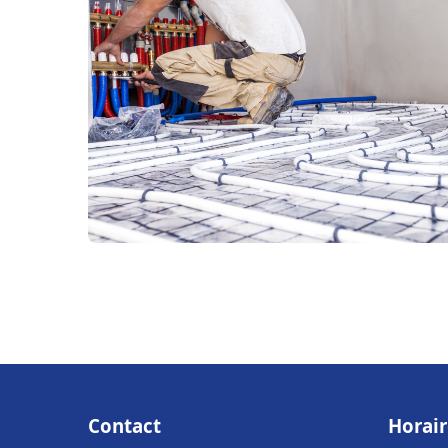
Contact
Horair