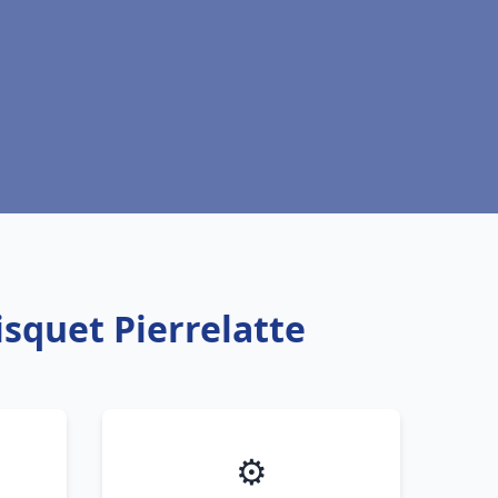
isquet Pierrelatte
⚙️