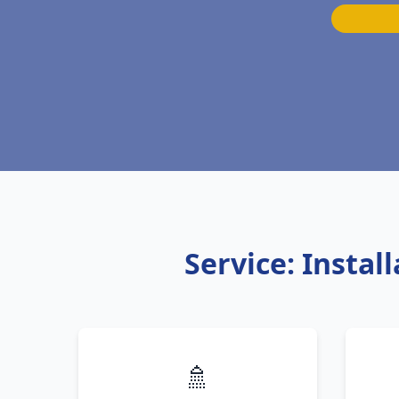
Service: Insta
🚿