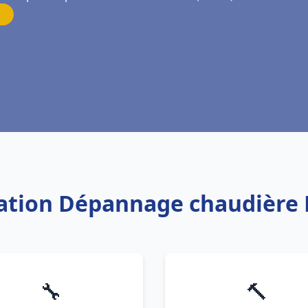
llation Dépannage chaudière 
🔧
🔨