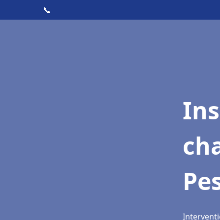
📞
In
cha
Pe
Interventi