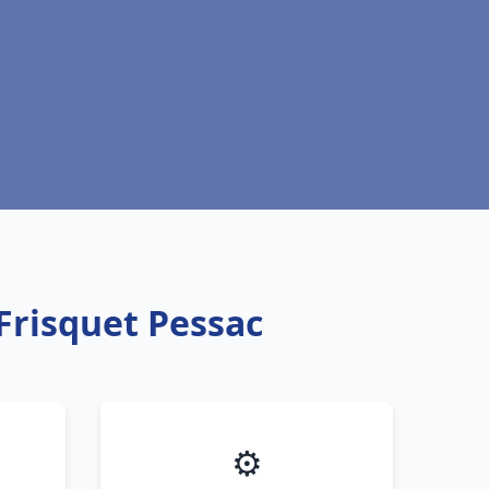
Frisquet Pessac
⚙️