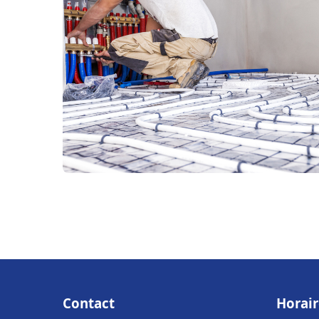
Contact
Horair