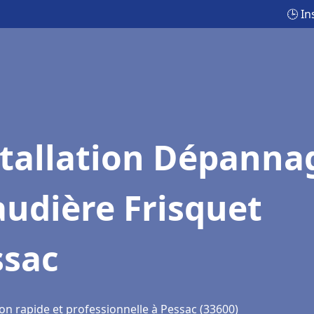
🕒 I
stallation Dépanna
udière Frisquet
ssac
on rapide et professionnelle à Pessac (33600)