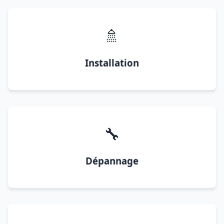
🚿
Installation
🔧
Dépannage