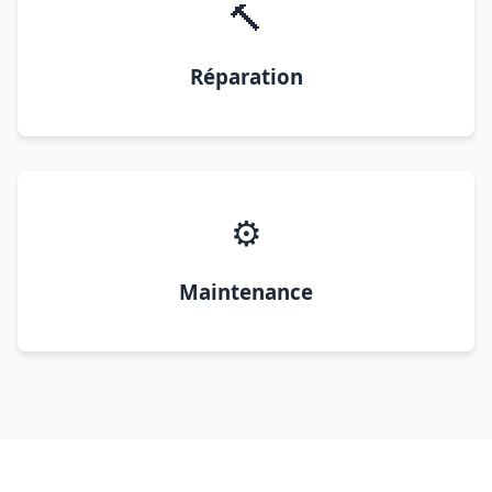
🔨
Réparation
⚙️
Maintenance