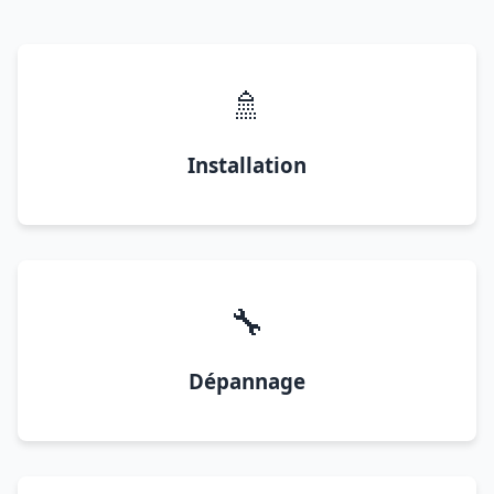
🚿
Installation
🔧
Dépannage