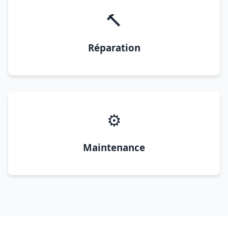
🔨
Réparation
⚙️
Maintenance