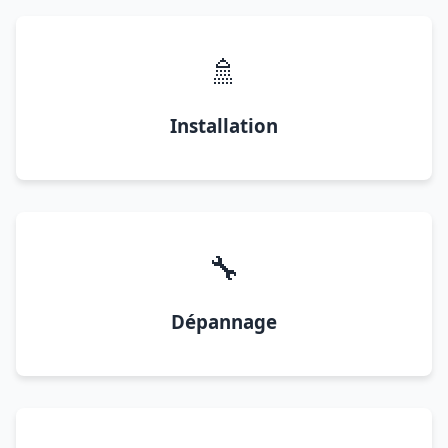
🚿
Installation
🔧
Dépannage