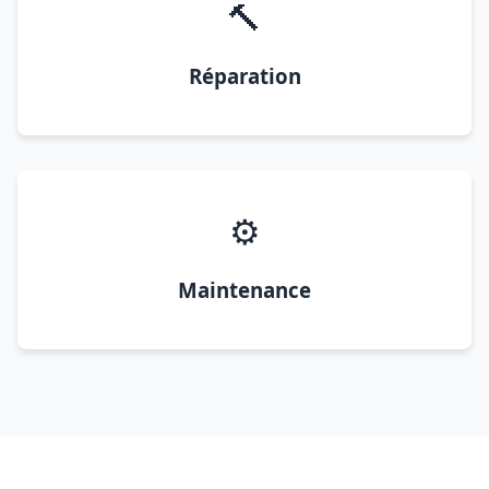
🔨
Réparation
⚙️
Maintenance