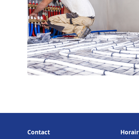
Contact
Horair