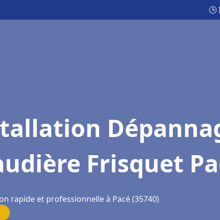
🕒
stallation Dépanna
udière Frisquet P
on rapide et professionnelle à Pacé (35740)