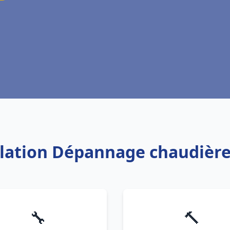
allation Dépannage chaudière
🔧
🔨