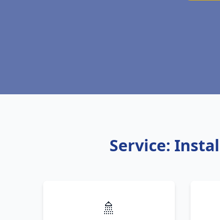
Service: Inst
🚿