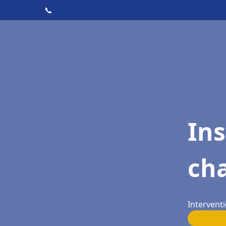
📞
In
cha
Interventi