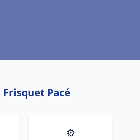
 Frisquet Pacé
⚙️