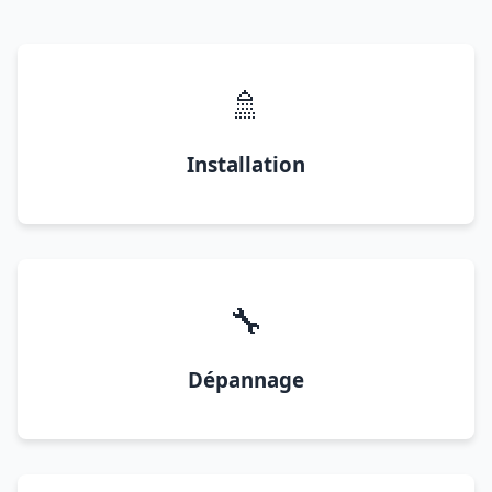
🚿
Installation
🔧
Dépannage