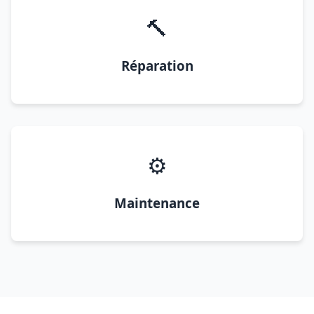
🔨
Réparation
⚙️
Maintenance