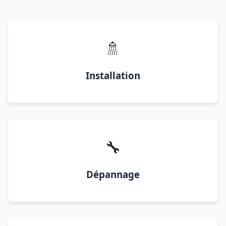
🚿
Installation
🔧
Dépannage