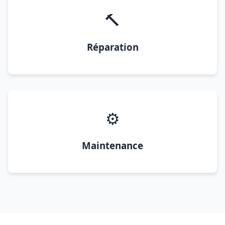
🔨
Réparation
⚙️
Maintenance