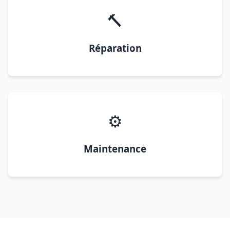
🔨
Réparation
⚙️
Maintenance