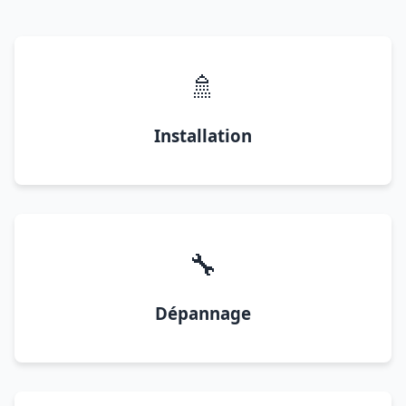
🚿
Installation
🔧
Dépannage