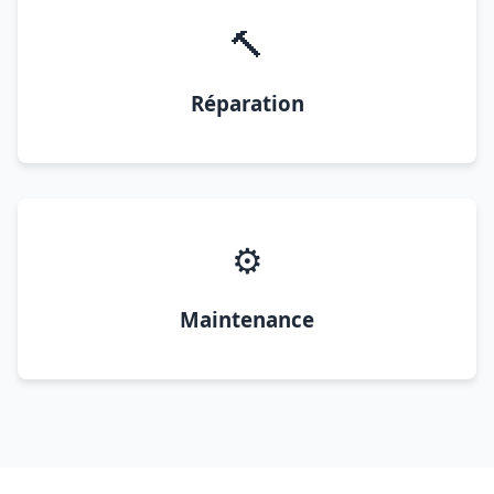
🔨
Réparation
⚙️
Maintenance