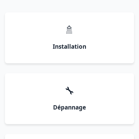
🚿
Installation
🔧
Dépannage