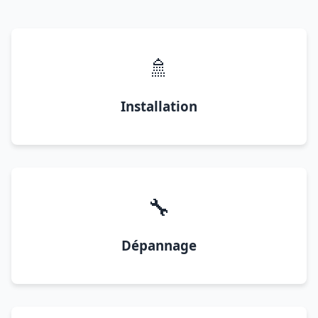
🚿
Installation
🔧
Dépannage