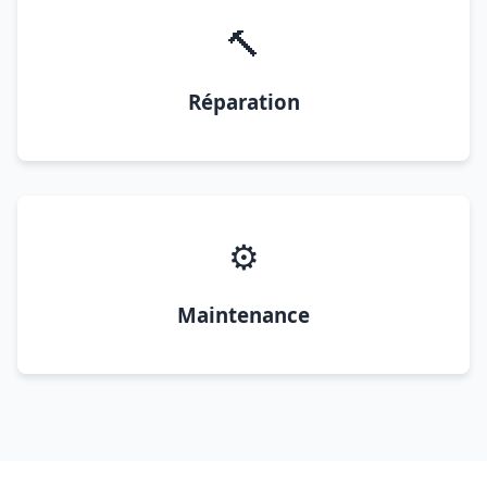
🔨
Réparation
⚙️
Maintenance