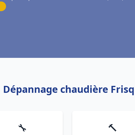
on Dépannage chaudière Fris
🔧
🔨