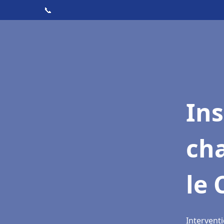
📞
In
cha
le
Interventi