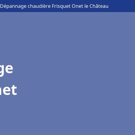
on Dépannage chaudière Frisquet Onet le Château
ge
net