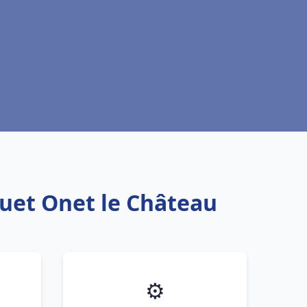
quet Onet le Château
⚙️