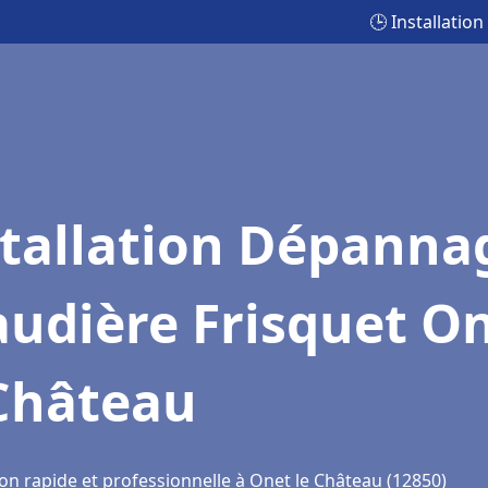
🕒 Installati
stallation Dépanna
udière Frisquet O
 Château
on rapide et professionnelle à Onet le Château (12850)