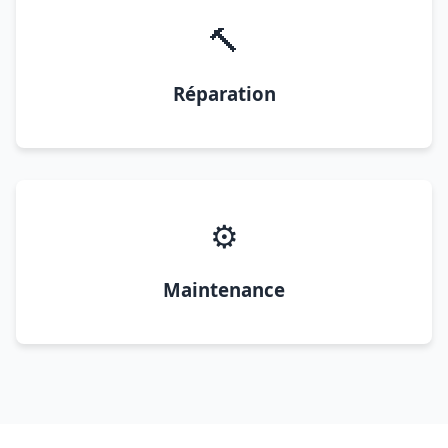
🔨
Réparation
⚙️
Maintenance