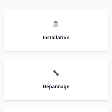
🚿
Installation
🔧
Dépannage