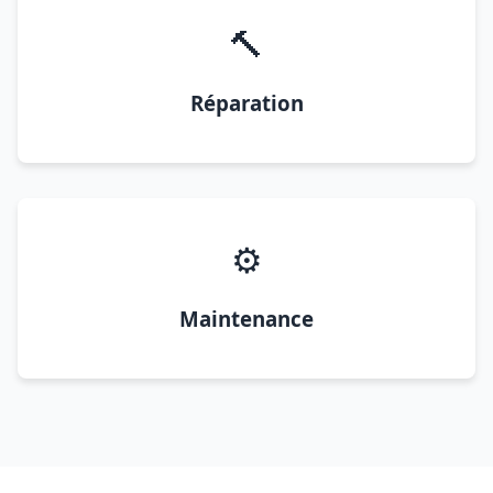
🔨
Réparation
⚙️
Maintenance