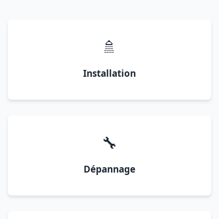
🚿
Installation
🔧
Dépannage