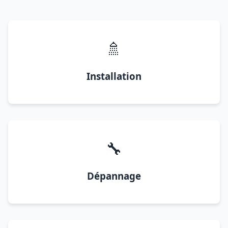
🚿
Installation
🔧
Dépannage