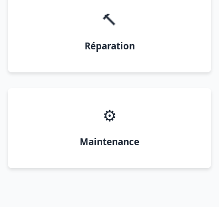
🔨
Réparation
⚙️
Maintenance