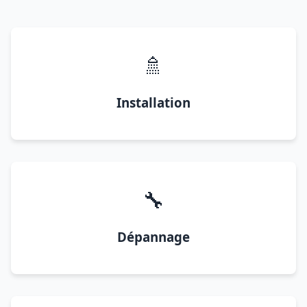
🚿
Installation
🔧
Dépannage