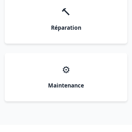
🔨
Réparation
⚙️
Maintenance