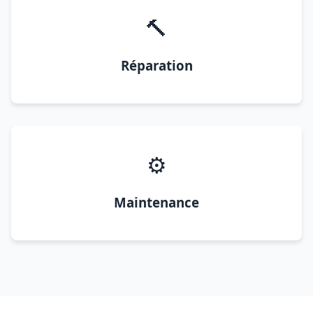
🔨
Réparation
⚙️
Maintenance