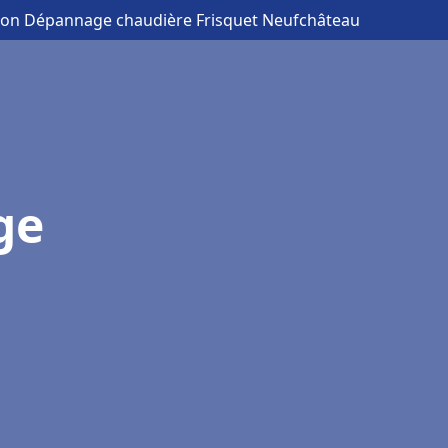
ation Dépannage chaudière Frisquet Neufchâteau
ge