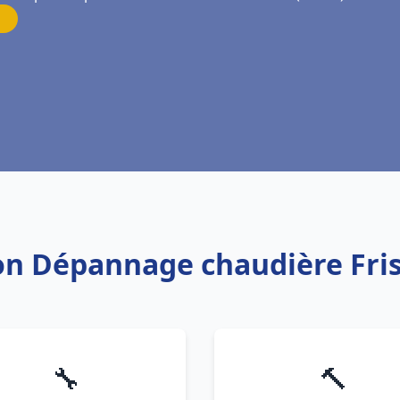
tion Dépannage chaudière Fr
🔧
🔨