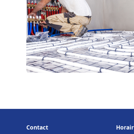
Contact
Horair