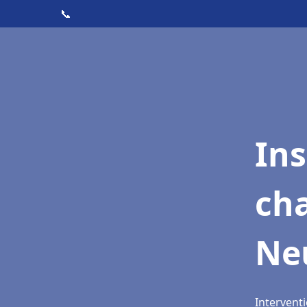
📞
In
cha
Ne
Intervent