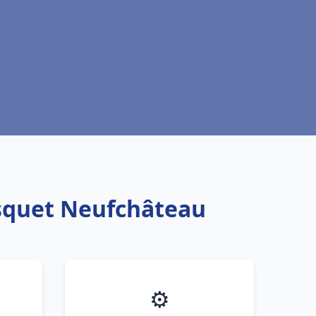
isquet Neufchâteau
⚙️