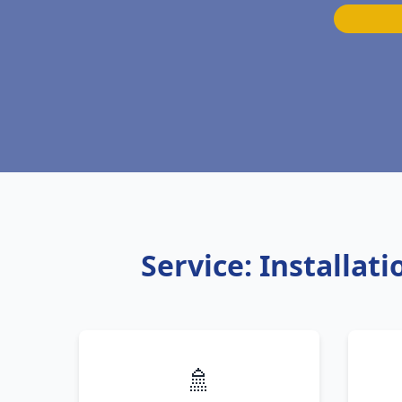
Service: Installa
🚿