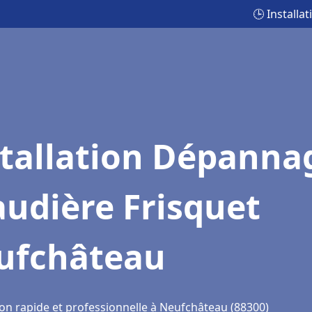
🕒 Install
stallation Dépanna
udière Frisquet
ufchâteau
ion rapide et professionnelle à Neufchâteau (88300)