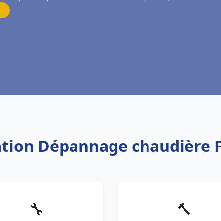
lation Dépannage chaudière 
🔧
🔨