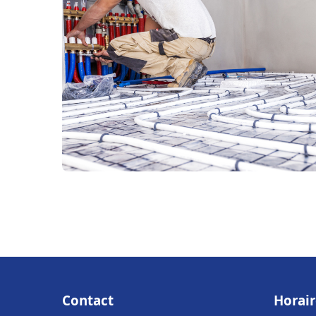
Contact
Horair