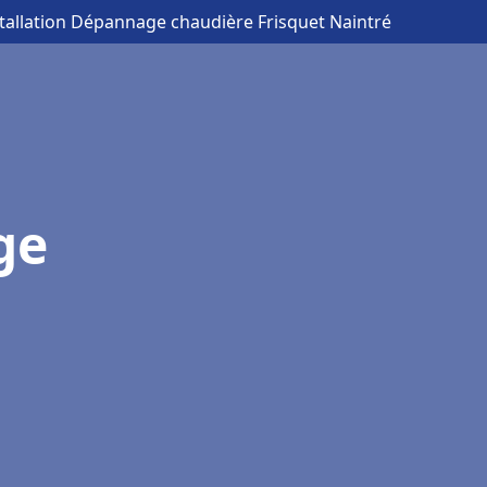
stallation Dépannage chaudière Frisquet Naintré
ge