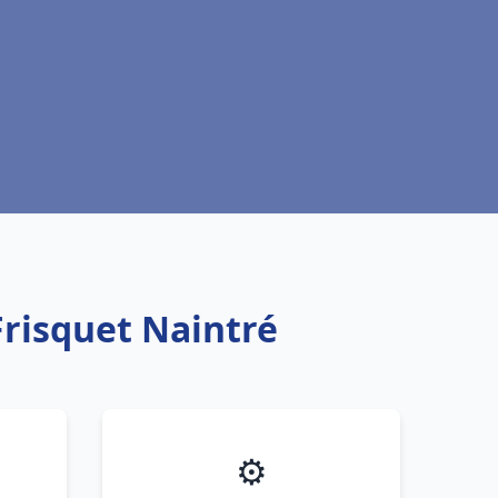
Frisquet Naintré
⚙️