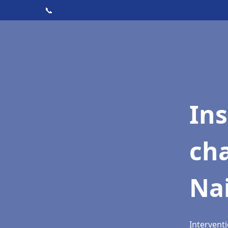
📞
In
cha
Na
Interventi