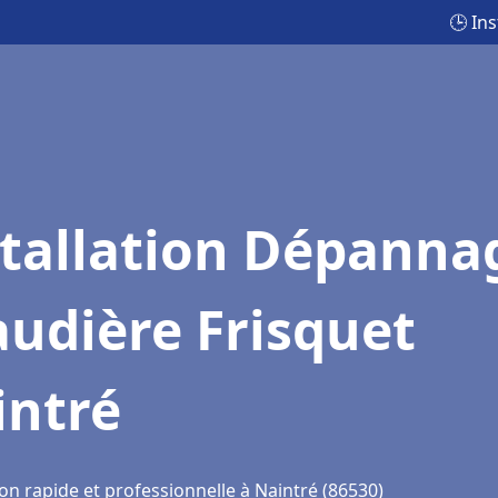
🕒 In
stallation Dépanna
udière Frisquet
intré
on rapide et professionnelle à Naintré (86530)