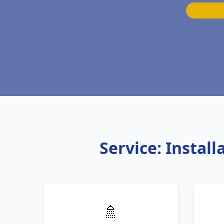
Service: Instal
🚿