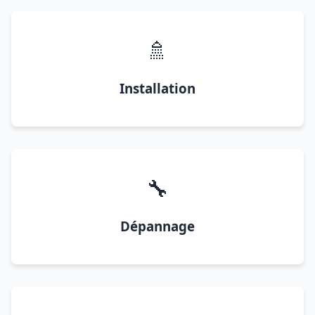
🚿
Installation
🔧
Dépannage