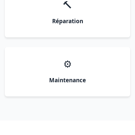
🔨
Réparation
⚙️
Maintenance