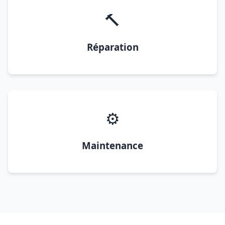
🔨
Réparation
⚙️
Maintenance