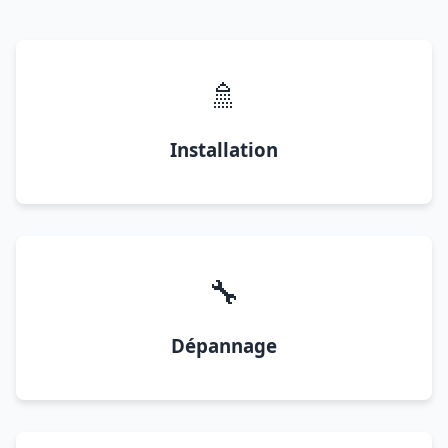
🚿
Installation
🔧
Dépannage