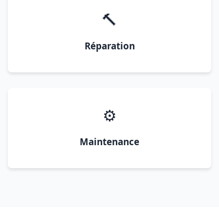
🔨
Réparation
⚙️
Maintenance