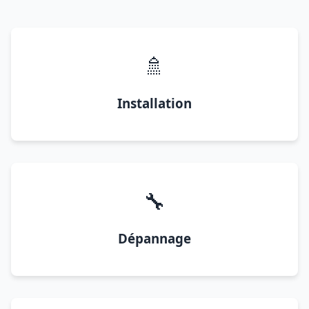
🚿
Installation
🔧
Dépannage