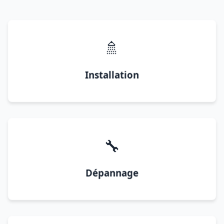
🚿
Installation
🔧
Dépannage