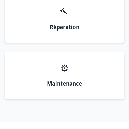
🔨
Réparation
⚙️
Maintenance