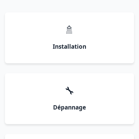
🚿
Installation
🔧
Dépannage