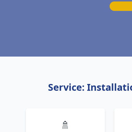
Service: Install
🚿