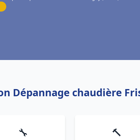
ation Dépannage chaudière F
🔧
🔨