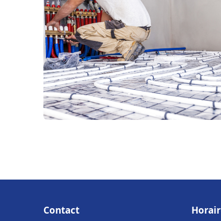
Contact
Horair