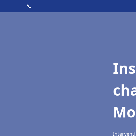
📞
In
cha
Mo
Intervent