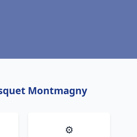
risquet Montmagny
⚙️