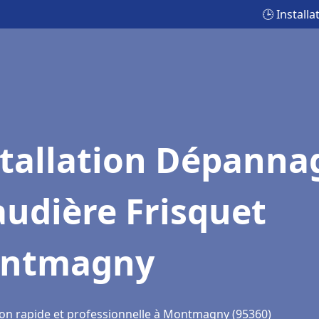
🕒 Instal
stallation Dépanna
udière Frisquet
ntmagny
ion rapide et professionnelle à Montmagny (95360)