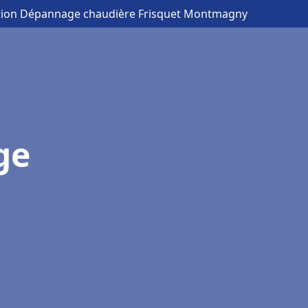
lation Dépannage chaudière Frisquet Montmagny
ge