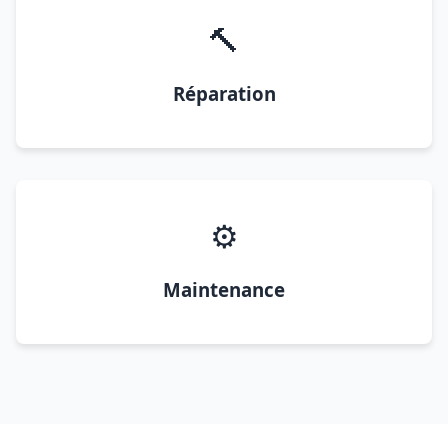
🔨
Réparation
⚙️
Maintenance