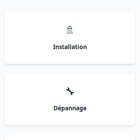
🚿
Installation
🔧
Dépannage